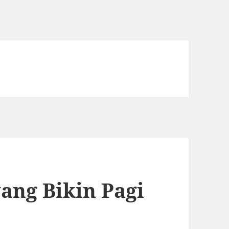
yang Bikin Pagi