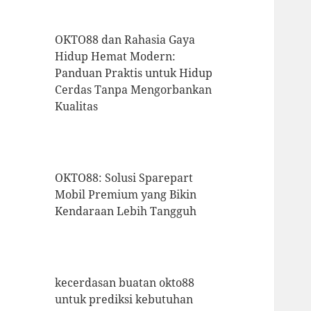
OKTO88 dan Rahasia Gaya
Hidup Hemat Modern:
Panduan Praktis untuk Hidup
Cerdas Tanpa Mengorbankan
Kualitas
OKTO88: Solusi Sparepart
Mobil Premium yang Bikin
Kendaraan Lebih Tangguh
kecerdasan buatan okto88
untuk prediksi kebutuhan