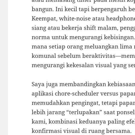
bangun. Ini kecil tapi berpengaruh b
Keempat, white-noise atau headphone 
siang atau bekerja shift malam, pe
norma untuk mengurangi kebisingan. 
mana setiap orang meluangkan lima 
komunal sebelum beraktivitas—mema
mengurangi kekesalan visual yang se
Saya juga membandingkan kebiasaan in
aplikasi chore-scheduler versus papan 
memudahkan pengingat, tetapi papan 
lebih jarang “terlupakan” saat pons
kami, kombinasi keduanya paling efekt
konfirmasi visual di ruang bersama.