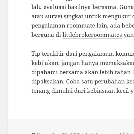
lalu evaluasi hasilnya bersama. Gun
atau survei singkat untuk mengukur d
pengalaman roommate lain, ada beber
berguna di
littlebrokeroommates
yang
Tip terakhir dari pengalaman: komuni
kebijakan, jangan hanya memaksakan
dipahami bersama akan lebih tahan 
dipaksakan. Coba satu perubahan kecil
tenang dimulai dari kebiasaan kecil 