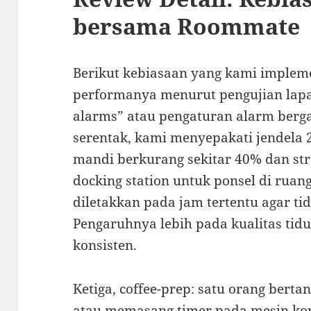
bersama Roommate
Berikut kebiasaan yang kami imple
performanya menurut pengujian lapa
alarms” atau pengaturan alarm berga
serentak, kami menyepakati jendela 
mandi berkurang sekitar 40% dan str
docking station untuk ponsel di rua
diletakkan pada jam tertentu agar tid
Pengaruhnya lebih pada kualitas tid
konsisten.
Ketiga, coffee-prep: satu orang ber
atau memasang timer pada mesin kop