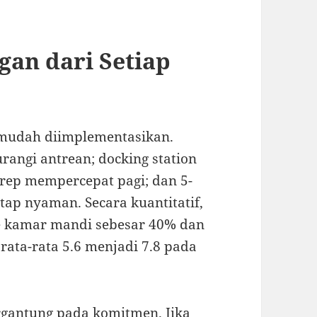
gan dari Setiap
 mudah diimplementasikan.
rangi antrean; docking station
prep mempercepat pagi; dan 5-
tap nyaman. Secara kuantitatif,
e kamar mandi sebesar 40% dan
rata-rata 5.6 menjadi 7.8 pada
rgantung pada komitmen. Jika