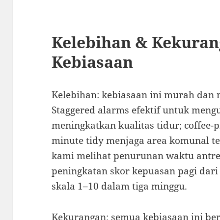
Kelebihan & Kekuran
Kebiasaan
Kelebihan: kebiasaan ini murah dan
Staggered alarms efektif untuk mengu
meningkatkan kualitas tidur; coffee-
minute tidy menjaga area komunal te
kami melihat penurunan waktu antr
peningkatan skor kepuasan pagi dari 
skala 1–10 dalam tiga minggu.
Kekurangan: semua kebiasaan ini be