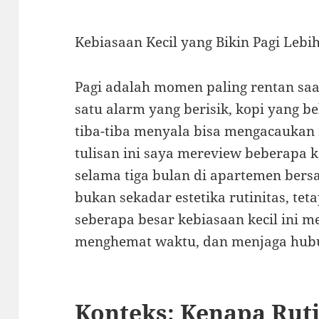
Kebiasaan Kecil yang Bikin Pagi Lebi
Pagi adalah momen paling rentan sa
satu alarm yang berisik, kopi yang b
tiba-tiba menyala bisa mengacaukan
tulisan ini saya mereview beberapa k
selama tiga bulan di apartemen ber
bukan sekadar estetika rutinitas, tet
seberapa besar kebiasaan kecil ini m
menghemat waktu, dan menjaga hubu
Konteks: Kenapa Ruti