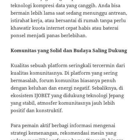
teknologi kompresi data yang canggih. Anda bisa
bermain lebih lama saat sedang menunggu antrean,
istirahat kerja, atau bersantai di rumah tanpa perlu
khawatir kuota internet cepat habis atau baterai
ponsel menjadi panas berlebihan.
Komunitas yang Solid dan Budaya Saling Dukung
Kualitas sebuah platform seringkali tercermin dari
kualitas komunitasnya. Di platform yang sering
bermasalah, forum komunitas biasanya penuh
dengan keluhan dan energi negatif. Sebaliknya, di
ekosistem IJOBET yang didukung teknologi Jepang
yang stabil, atmosfer komunitasnya jauh lebih
positif dan konstruktif.
Para pemain aktif berbagi informasi mengenai
strategi kemenangan, rekomendasi mesin yang