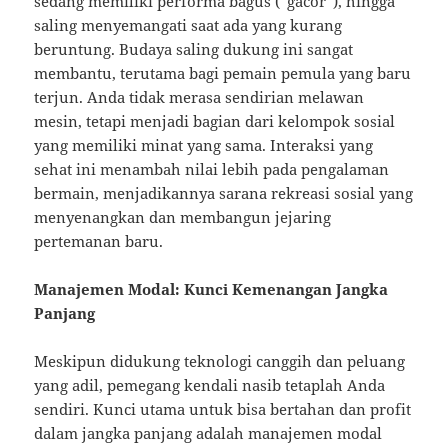
sedang memiliki performa bagus (“gacor”), hingga
saling menyemangati saat ada yang kurang
beruntung. Budaya saling dukung ini sangat
membantu, terutama bagi pemain pemula yang baru
terjun. Anda tidak merasa sendirian melawan
mesin, tetapi menjadi bagian dari kelompok sosial
yang memiliki minat yang sama. Interaksi yang
sehat ini menambah nilai lebih pada pengalaman
bermain, menjadikannya sarana rekreasi sosial yang
menyenangkan dan membangun jejaring
pertemanan baru.
Manajemen Modal: Kunci Kemenangan Jangka
Panjang
Meskipun didukung teknologi canggih dan peluang
yang adil, pemegang kendali nasib tetaplah Anda
sendiri. Kunci utama untuk bisa bertahan dan profit
dalam jangka panjang adalah manajemen modal