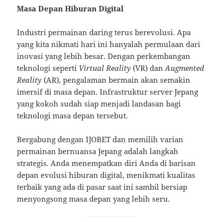
Masa Depan Hiburan Digital
Industri permainan daring terus berevolusi. Apa
yang kita nikmati hari ini hanyalah permulaan dari
inovasi yang lebih besar. Dengan perkembangan
teknologi seperti
Virtual Reality
(VR) dan
Augmented
Reality
(AR), pengalaman bermain akan semakin
imersif di masa depan. Infrastruktur server Jepang
yang kokoh sudah siap menjadi landasan bagi
teknologi masa depan tersebut.
Bergabung dengan IJOBET dan memilih varian
permainan bernuansa Jepang adalah langkah
strategis. Anda menempatkan diri Anda di barisan
depan evolusi hiburan digital, menikmati kualitas
terbaik yang ada di pasar saat ini sambil bersiap
menyongsong masa depan yang lebih seru.