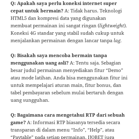
Q: Apakah saya perlu koneksi internet super
cepat untuk bermain?
A: Tidak harus. Teknologi
HTML5 dan kompresi data yang digunakan
membuat permainan ini sangat ringan (
lightweight
).
Koneksi 4G standar yang stabil sudah cukup untuk
menjalankan permainan dengan lancar tanpa
lag
.
Q: Bisakah saya mencoba bermain tanpa
menggunakan uang asli?
A: Tentu saja. Sebagian
besar judul permainan menyediakan fitur “Demo”
atau mode latihan. Anda bisa menggunakan fitur ini
untuk mempelajari aturan main, fitur bonus, dan
tabel pembayaran sebelum mulai bertaruh dengan
uang sungguhan.
Q: Bagaimana cara mengetahui RTP dari sebuah
game?
A: Informasi RTP biasanya tersedia secara
transparan di dalam menu “Info”, “Help”, atau
“Paytable” pada setiap permainan. IJOBET juga