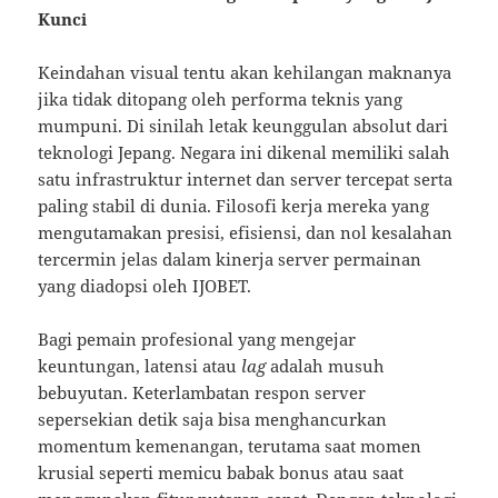
Kunci
Keindahan visual tentu akan kehilangan maknanya
jika tidak ditopang oleh performa teknis yang
mumpuni. Di sinilah letak keunggulan absolut dari
teknologi Jepang. Negara ini dikenal memiliki salah
satu infrastruktur internet dan server tercepat serta
paling stabil di dunia. Filosofi kerja mereka yang
mengutamakan presisi, efisiensi, dan nol kesalahan
tercermin jelas dalam kinerja server permainan
yang diadopsi oleh IJOBET.
Bagi pemain profesional yang mengejar
keuntungan, latensi atau
lag
adalah musuh
bebuyutan. Keterlambatan respon server
sepersekian detik saja bisa menghancurkan
momentum kemenangan, terutama saat momen
krusial seperti memicu babak bonus atau saat