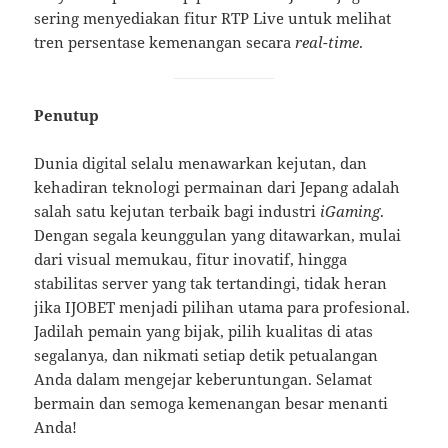
sering menyediakan fitur RTP Live untuk melihat
tren persentase kemenangan secara
real-time
.
Penutup
Dunia digital selalu menawarkan kejutan, dan
kehadiran teknologi permainan dari Jepang adalah
salah satu kejutan terbaik bagi industri
iGaming
.
Dengan segala keunggulan yang ditawarkan, mulai
dari visual memukau, fitur inovatif, hingga
stabilitas server yang tak tertandingi, tidak heran
jika IJOBET menjadi pilihan utama para profesional.
Jadilah pemain yang bijak, pilih kualitas di atas
segalanya, dan nikmati setiap detik petualangan
Anda dalam mengejar keberuntungan. Selamat
bermain dan semoga kemenangan besar menanti
Anda!