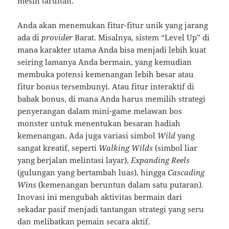
mesin taruhan.
Anda akan menemukan fitur-fitur unik yang jarang
ada di
provider
Barat. Misalnya, sistem “Level Up” di
mana karakter utama Anda bisa menjadi lebih kuat
seiring lamanya Anda bermain, yang kemudian
membuka potensi kemenangan lebih besar atau
fitur bonus tersembunyi. Atau fitur interaktif di
babak bonus, di mana Anda harus memilih strategi
penyerangan dalam mini-game melawan bos
monster untuk menentukan besaran hadiah
kemenangan. Ada juga variasi simbol
Wild
yang
sangat kreatif, seperti
Walking Wilds
(simbol liar
yang berjalan melintasi layar),
Expanding Reels
(gulungan yang bertambah luas), hingga
Cascading
Wins
(kemenangan beruntun dalam satu putaran).
Inovasi ini mengubah aktivitas bermain dari
sekadar pasif menjadi tantangan strategi yang seru
dan melibatkan pemain secara aktif.