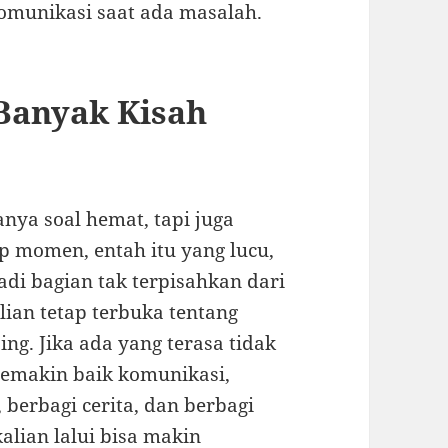
omunikasi saat ada masalah.
 Banyak Kisah
ya soal hemat, tapi juga
p momen, entah itu yang lucu,
jadi bagian tak terpisahkan dari
lian tetap terbuka tentang
g. Jika ada yang terasa tidak
 Semakin baik komunikasi,
berbagi cerita, dan berbagi
alian lalui bisa makin