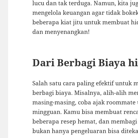
lucu dan tak terduga. Namun, kita ju
mengelola keuangan agar tidak bokek 
beberapa kiat jitu untuk membuat hi
dan menyenangkan!
Dari Berbagi Biaya 
Salah satu cara paling efektif untu
berbagi biaya. Misalnya, alih-alih 
masing-masing, coba ajak roommate 
mingguan. Kamu bisa membuat renc
beberapa resep hemat, dan membagi b
bukan hanya pengeluaran bisa ditekan