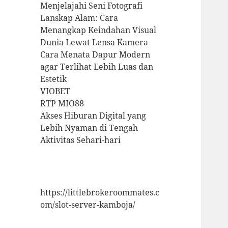
Menjelajahi Seni Fotografi
Lanskap Alam: Cara
Menangkap Keindahan Visual
Dunia Lewat Lensa Kamera
Cara Menata Dapur Modern
agar Terlihat Lebih Luas dan
Estetik
VIOBET
RTP MIO88
Akses Hiburan Digital yang
Lebih Nyaman di Tengah
Aktivitas Sehari-hari
https://littlebrokeroommates.c
om/slot-server-kamboja/