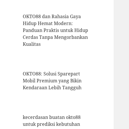
OKTO88 dan Rahasia Gaya
Hidup Hemat Modern:
Panduan Praktis untuk Hidup
Cerdas Tanpa Mengorbankan
Kualitas
OKTO88: Solusi Sparepart
Mobil Premium yang Bikin
Kendaraan Lebih Tangguh
kecerdasan buatan okto88
untuk prediksi kebutuhan