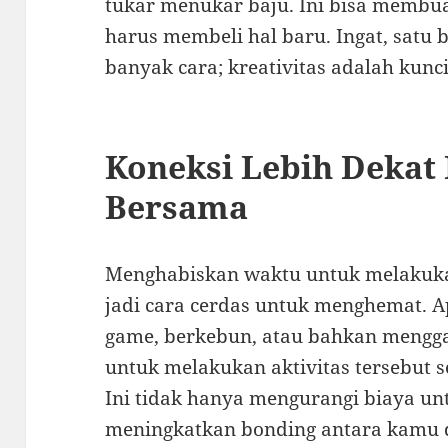
tukar menukar baju. Ini bisa membua
harus membeli hal baru. Ingat, satu 
banyak cara; kreativitas adalah kunc
Koneksi Lebih Dekat
Bersama
Menghabiskan waktu untuk melakuka
jadi cara cerdas untuk menghemat. 
game, berkebun, atau bahkan meng
untuk melakukan aktivitas tersebut s
Ini tidak hanya mengurangi biaya untu
meningkatkan bonding antara kamu