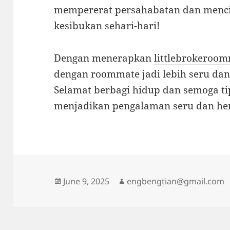
mempererat persahabatan dan menci
kesibukan sehari-hari!
Dengan menerapkan
littlebrokeroo
dengan roommate jadi lebih seru dan 
Selamat berbagi hidup dan semoga ti
menjadikan pengalaman seru dan he
Posted
Author
June 9, 2025
engbengtian@gmail.com
on