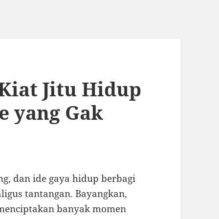
Kiat Jitu Hidup
e yang Gak
ng, dan ide gaya hidup berbagi
aligus tantangan. Bayangkan,
a menciptakan banyak momen