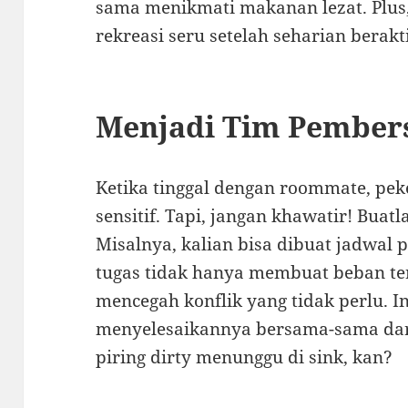
sama menikmati makanan lezat. Plus,
rekreasi seru setelah seharian berakti
Menjadi Tim Pembers
Ketika tinggal dengan roommate, pek
sensitif. Tapi, jangan khawatir! Buat
Misalnya, kalian bisa dibuat jadwal 
tugas tidak hanya membuat beban tera
mencegah konflik yang tidak perlu. In
menyelesaikannya bersama-sama da
piring dirty menunggu di sink, kan?