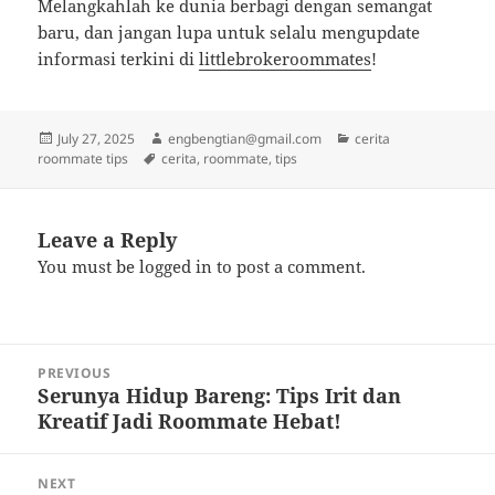
Melangkahlah ke dunia berbagi dengan semangat
baru, dan jangan lupa untuk selalu mengupdate
informasi terkini di
littlebrokeroommates
!
Posted
Author
Categories
July 27, 2025
engbengtian@gmail.com
cerita
on
Tags
roommate tips
cerita
,
roommate
,
tips
Leave a Reply
You must be
logged in
to post a comment.
Post
PREVIOUS
navigation
Serunya Hidup Bareng: Tips Irit dan
Previous
Kreatif Jadi Roommate Hebat!
post:
NEXT