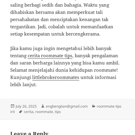
saling berbagi sedih dan bahagia. Waktu yang
dihabiskan bersama akan memperkuat tali
persahabatan dan menciptakan kenangan tak
tergantikan. Jadi, cobalah untuk memanfaatkan
setiap kesempatan untuk bercengkerama.
Jika kamu juga ingin mengetahui lebih banyak
tentang
cerita roommate tips
, banyak pengalaman
dan saran berharga lainnya yang bisa kamu ambil.
Selamat menjelajahi dunia kehidupan roommate!
Kunjungi
littlebrokeroommates
untuk informasi
lebih lanjut.
Posted
Author
Categories
July 26, 2025
engbengtian@gmail.com
roommate tips
on
Tags
irit
cerita
,
roommate
,
tips
Leave a Reply