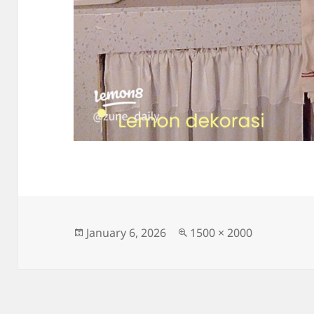
Posted
Full
January 6, 2026
1500 × 2000
on
size