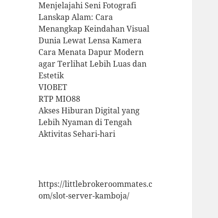
Menjelajahi Seni Fotografi
Lanskap Alam: Cara
Menangkap Keindahan Visual
Dunia Lewat Lensa Kamera
Cara Menata Dapur Modern
agar Terlihat Lebih Luas dan
Estetik
VIOBET
RTP MIO88
Akses Hiburan Digital yang
Lebih Nyaman di Tengah
Aktivitas Sehari-hari
https://littlebrokeroommates.c
om/slot-server-kamboja/