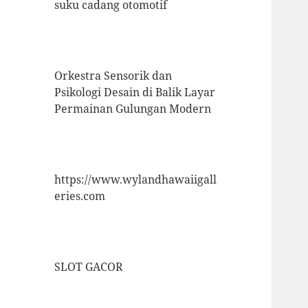
suku cadang otomotif
Orkestra Sensorik dan
Psikologi Desain di Balik Layar
Permainan Gulungan Modern
https://www.wylandhawaiigall
eries.com
SLOT GACOR