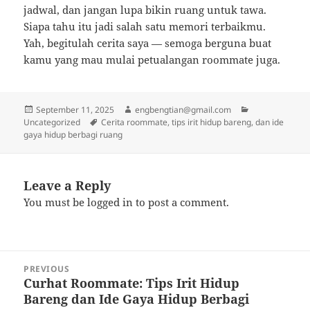
jadwal, dan jangan lupa bikin ruang untuk tawa.
Siapa tahu itu jadi salah satu memori terbaikmu.
Yah, begitulah cerita saya — semoga berguna buat
kamu yang mau mulai petualangan roommate juga.
Posted
Author
Categories
September 11, 2025
engbengtian@gmail.com
on
Tags
Uncategorized
Cerita roommate, tips irit hidup bareng, dan ide
gaya hidup berbagi ruang
Leave a Reply
You must be
logged in
to post a comment.
Post
PREVIOUS
navigation
Curhat Roommate: Tips Irit Hidup
Previous
Bareng dan Ide Gaya Hidup Berbagi
post: