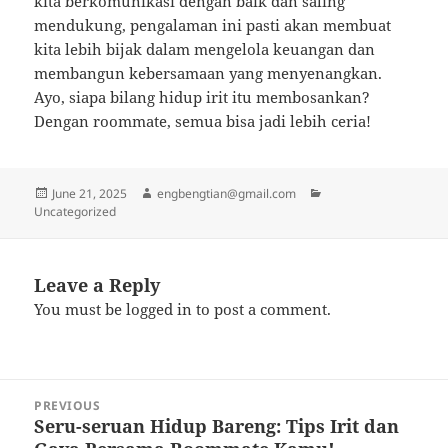
kita berkomunikasi dengan baik dan saling
mendukung, pengalaman ini pasti akan membuat
kita lebih bijak dalam mengelola keuangan dan
membangun kebersamaan yang menyenangkan.
Ayo, siapa bilang hidup irit itu membosankan?
Dengan roommate, semua bisa jadi lebih ceria!
Posted
Author
Categories
June 21, 2025
engbengtian@gmail.com
on
Uncategorized
Leave a Reply
You must be
logged in
to post a comment.
Post
PREVIOUS
navigation
Seru-seruan Hidup Bareng: Tips Irit dan
Previous